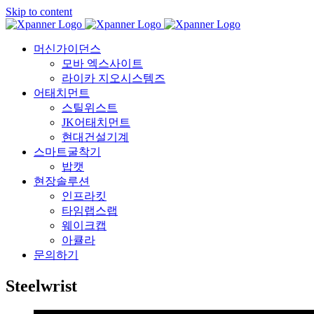
Skip to content
머신가이던스
모바 엑스사이트
라이카 지오시스템즈
어태치먼트
스틸위스트
JK어태치먼트
현대건설기계
스마트굴착기
밥캣
현장솔루션
인프라킷
타임랩스랩
웨이크캡
아큘라
문의하기
Steelwrist