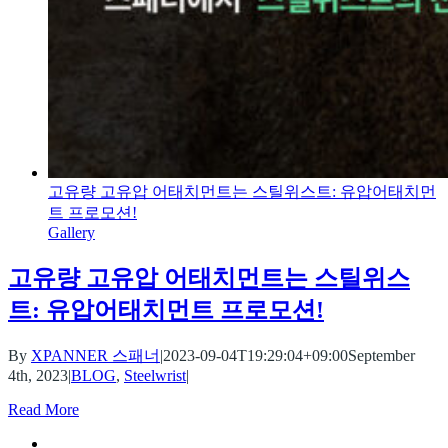
고유량 고유압 어태치먼트는 스틸위스트: 유압어태치먼
트 프로모션!
Gallery
고유량 고유압 어태치먼트는 스틸위스
트: 유압어태치먼트 프로모션!
By
XPANNER 스패너
|
2023-09-04T19:29:04+09:00
September
4th, 2023
|
BLOG
,
Steelwrist
|
Read More